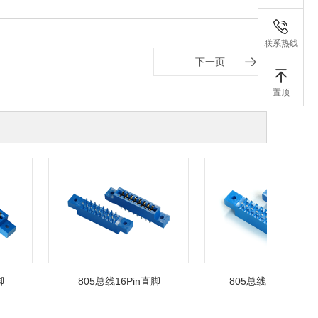
联系热线
下一页
置顶
805总线16Pin直脚
805总线12Pin焊线式