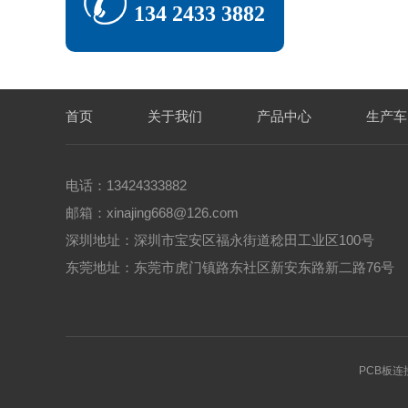
134 2433 3882
首页
关于我们
产品中心
生产车
电话：13424333882
邮箱：xinajing668@126.com
深圳地址：深圳市宝安区福永街道稔田工业区100号
东莞地址：东莞市虎门镇路东社区新安东路新二路76号
PCB板连