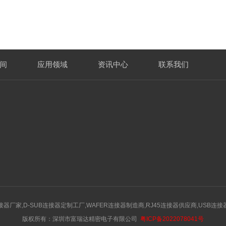
间
应用领域
资讯中心
联系我们
接器厂家,D-SUB连接器定制工厂,WAFER连接器制造商,RJ45连接器供应商,USB连
版权所有：深圳市富瑞达精密电子有限公司
粤ICP备2022078041号