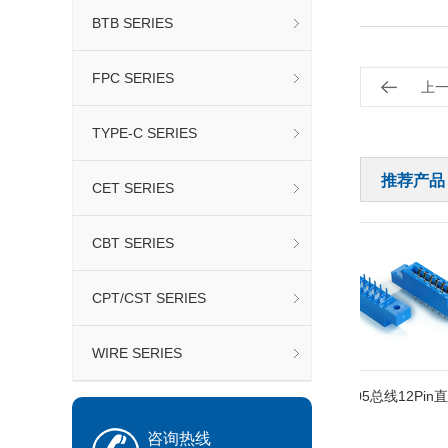
BTB SERIES
FPC SERIES
上
TYPE-C SERIES
推荐产品
CET SERIES
CBT SERIES
CPT/CST SERIES
WIRE SERIES
线式
805总线12Pin弯脚
805总线12Pin直
咨询热线