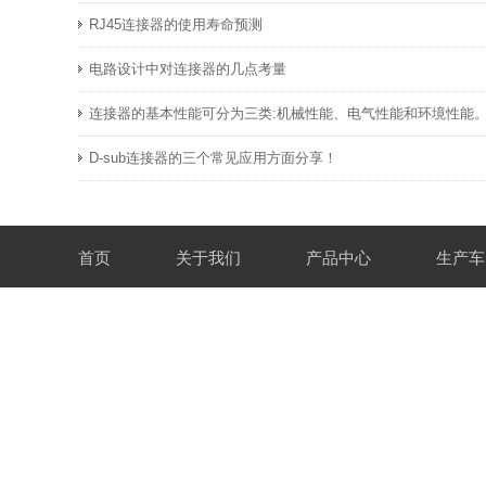
RJ45连接器的使用寿命预测
电路设计中对连接器的几点考量
连接器的基本性能可分为三类:机械性能、电气性能和环境性能
D-sub连接器的三个常见应用方面分享！
首页
关于我们
产品中心
生产车
电话：13424333882
邮箱：xinajing668@126.com
深圳地址：深圳市宝安区福永街道稔田工业区100号
东莞地址：东莞市虎门镇路东社区新安东路新二路76号