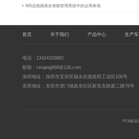
805总线插座在智能管理系统中的运用体现
首页
关于我们
产品中心
生产车
电话：13424333882
邮箱：xinajing668@126.com
深圳地址：深圳市宝安区福永街道稔田工业区100号
东莞地址：东莞市虎门镇路东社区新安东路新二路76号
PCB板连