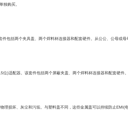
要单独购买。
套件包括两个夹具盖、两个焊料杯连接器和配套硬件。从公公、公母或母母中
密度15位)适配器。该套件包括两个屏蔽夹盖、两个焊料杯连接器和配套硬
理损坏、灰尘和污垢。与塑料盖不同，这些金属盖可以持续防止EMI(电磁