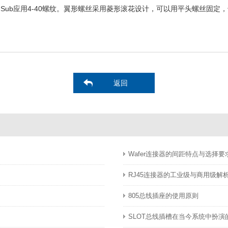
-Sub应用4-40螺纹。翼形螺丝采用菱形滚花设计，可以用平头螺丝固定
返回
Wafer连接器的间距特点与选择要
RJ45连接器的工业级与商用级解
805总线插座的使用原则
SLOT总线插槽在当今系统中扮演