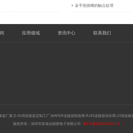
金手指插槽的触点处理
间
应用领域
资讯中心
联系我们
接器厂家,D-SUB连接器定制工厂,WAFER连接器制造商,RJ45连接器供应商,USB连
版权所有：深圳市富瑞达精密电子有限公司
粤ICP备2022078041号