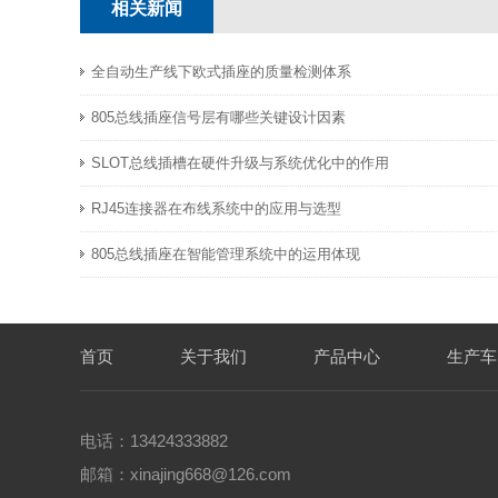
相关新闻
全自动生产线下欧式插座的质量检测体系
805总线插座信号层有哪些关键设计因素
SLOT总线插槽在硬件升级与系统优化中的作用
RJ45连接器在布线系统中的应用与选型
805总线插座在智能管理系统中的运用体现
首页
关于我们
产品中心
生产车
电话：13424333882
邮箱：xinajing668@126.com