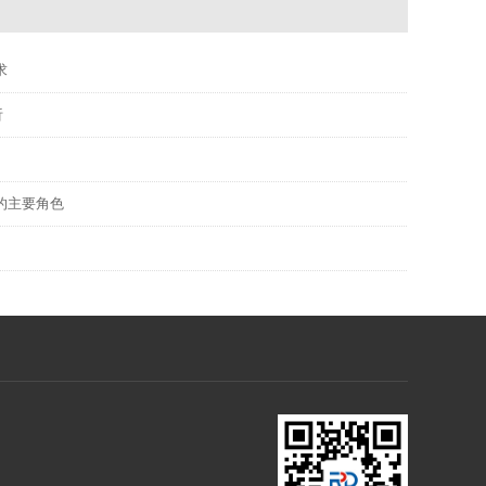
求
析
的主要角色