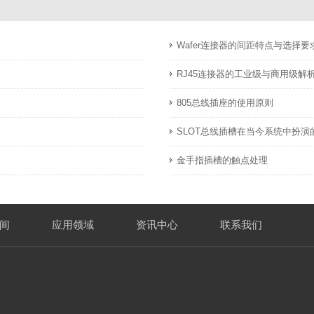
Wafer连接器的间距特点与选择要
RJ45连接器的工业级与商用级解
805总线插座的使用原则
SLOT总线插槽在当今系统中扮演
金手指插槽的触点处理
间
应用领域
资讯中心
联系我们