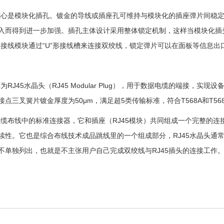
的核心是模块化插孔。镀金的导线或插座孔可维持与模块化的插座弹片间稳
入而得到进一步加强。插孔主体设计采用整体锁定机制，这样当模块化插
上的接线模块通过“U”形接线槽来连接双绞线，锁定弹片可以在面板等信息出口
称为RJ45水晶头（RJ45 Modular Plug），用于数据电缆的端接，
接点三叉簧片镀金厚度为50μm，满足超5类传输标准，符合T568A和T5
是铜缆布线中的标准连接器，它和插座（RJ45模块）共同组成一个完整的
续性。它也是综合布线技术成品跳线里的一个组成部分，RJ45水晶头通
不单独列出，也就是不主张用户自己完成双绞线与RJ45插头的连接工作