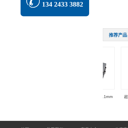
134 2433 3882
推荐产品
45连接器 带灯 板上4.3mm
RJ45连接器 带灯 板上4.1mm
超薄