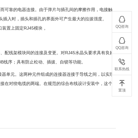
定而可靠的电器连接。由于弹片与插孔间的摩擦作用，电接触
头插入时，插头和插孔的界面外可产生最大的拉拔强度。
QQ咨询
装置上固定RJ45模块 。
QQ咨询
实现设备、配线架模块间的连接及变更。对RJ45水晶头要求具有良好
68B线序；具有防止松动、插拔、自锁等功能。
联系热线
连接器单元。这两种元件组成的连接器连接于导线之间，以实现
常接在对绞电缆的两端。在规范的综合布线设计安装中，这个
置顶
。