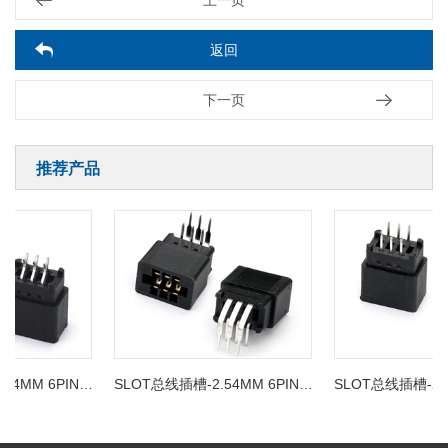
上一页
返回
下一页
推荐产品
SLOT总线插槽-2.54MM 6PIN夹板式
SLOT总线插槽-2.54MM 6PIN弯脚