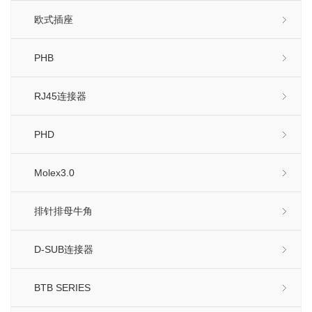
欧式插座
PHB
RJ45连接器
PHD
Molex3.0
排针排母牛角
D-SUB连接器
BTB SERIES