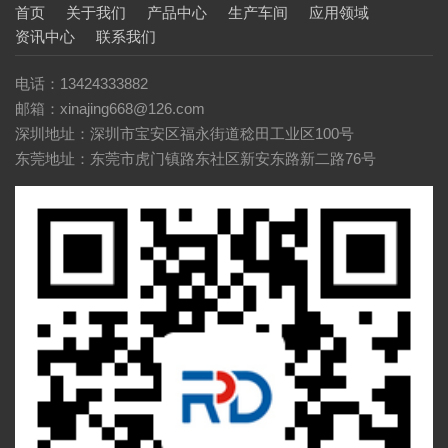
首页
关于我们
产品中心
生产车间
应用领域
资讯中心
联系我们
电话：13424333882
邮箱：xinajing668@126.com
深圳地址：深圳市宝安区福永街道稔田工业区100号
东莞地址：东莞市虎门镇路东社区新安东路新二路76号