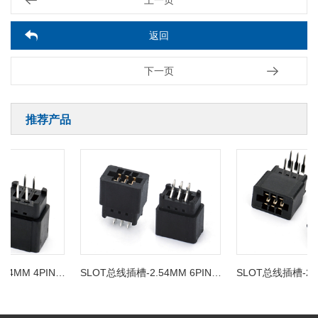
上一页
返回
下一页
推荐产品
SLOT总线插槽-2.54MM 4PIN直脚
SLOT总线插槽-2.54MM 6PIN夹板式