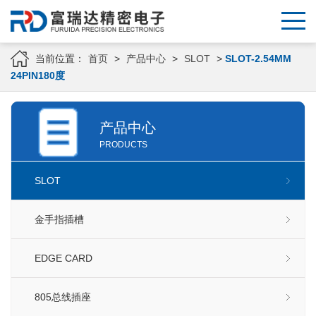
当前位置：
首页
>
产品中心
>
SLOT
>
SLOT-2.54MM
24PIN180度
产品中心
PRODUCTS
SLOT
金手指插槽
EDGE CARD
805总线插座