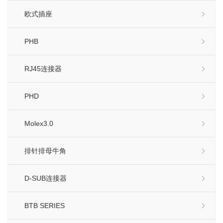
欧式插座
PHB
RJ45连接器
PHD
Molex3.0
排针排母牛角
D-SUB连接器
BTB SERIES