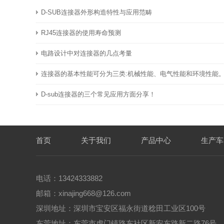
D-SUB连接器外形构造特性与​应用范畴
RJ45连接器的使用寿命预测
电路设计中对连接器的几点考量
连接器的基本性能可分为三类:机械性能、电气性能和环境性能
D-sub连接器的三个常见应用方面分享！
首页
关于我们
产品中心
生产车
电话：13424333882
邮箱：xinajing668@126.com
深圳地址：深圳市宝安区福永街道稔田工业区100号
东莞地址：东莞市虎门镇路东社区新安东路新二路76号