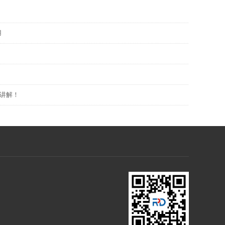
用
讲解！