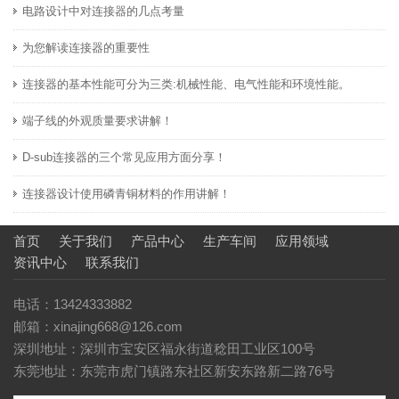
电路设计中对连接器的几点考量
为您解读连接器的重要性
连接器的基本性能可分为三类:机械性能、电气性能和环境性能。
端子线的外观质量要求讲解！
D-sub连接器的三个常见应用方面分享！
连接器设计使用磷青铜材料的作用讲解！
首页
关于我们
产品中心
生产车间
应用领域
资讯中心
联系我们
电话：13424333882
邮箱：xinajing668@126.com
深圳地址：深圳市宝安区福永街道稔田工业区100号
东莞地址：东莞市虎门镇路东社区新安东路新二路76号