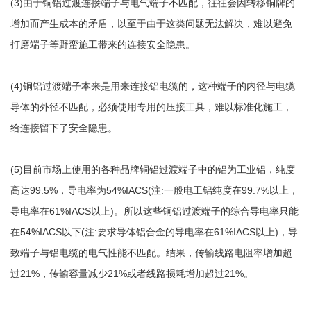
(3)由于铜铝过渡连接端子与电气端子不匹配，往往会因转移铜牌的
增加而产生成本的矛盾，以至于由于这类问题无法解决，难以避免
打磨端子等野蛮施工带来的连接安全隐患。
(4)铜铝过渡端子本来是用来连接铝电缆的，这种端子的内径与电缆
导体的外径不匹配，必须使用专用的压接工具，难以标准化施工，
给连接留下了安全隐患。
(5)目前市场上使用的各种品牌铜铝过渡端子中的铝为工业铝，纯度
高达99.5%，导电率为54%IACS(注:一般电工铝纯度在99.7%以上，
导电率在61%IACS以上)。所以这些铜铝过渡端子的综合导电率只能
在54%IACS以下(注:要求导体铝合金的导电率在61%IACS以上)，导
致端子与铝电缆的电气性能不匹配。结果，传输线路电阻率增加超
过21%，传输容量减少21%或者线路损耗增加超过21%。