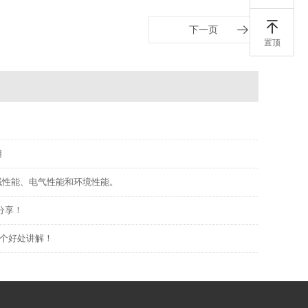
下一页
置顶
用
械性能、电气性能和环境性能。
分享！
个好处讲解！