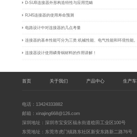
D-SUB连接器外形构造特性与​应用范畴
RJ45连接器的使用寿命预测
电路设计中对连接器的几点考量
连接器的基本性能可分为三类:机械性能、电气性能和环境性能
连接器设计使用磷青铜材料的作用讲解！
首页
关于我们
产品中心
生产车
电话：13424333882
邮箱：xinajing668@126.com
深圳地址：深圳市宝安区福永街道稔田工业区100号
东莞地址：东莞市虎门镇路东社区新安东路新二路76号