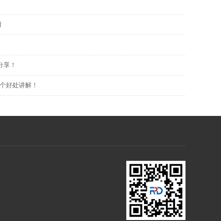
用
分享！
个好处讲解！