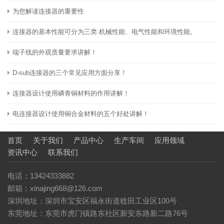
为您解读连接器的重要性
连接器的基本性能可分为三类:机械性能、电气性能和环境性能。
端子线的外观质量要求讲解！
D-sub连接器的三个常见应用方面分享！
连接器设计使用磷青铜材料的作用讲解！
电连接器设计使用铜合金材料的五个好处讲解！
首页
关于我们
产品中心
生产车间
应用领域
资讯中心
联系我们
电话：13424333882
邮箱：xinajing668@126.com
深圳地址：深圳市宝安区福永街道稔田工业区100号
东莞地址：东莞市虎门镇路东社区新安东路新二路76号